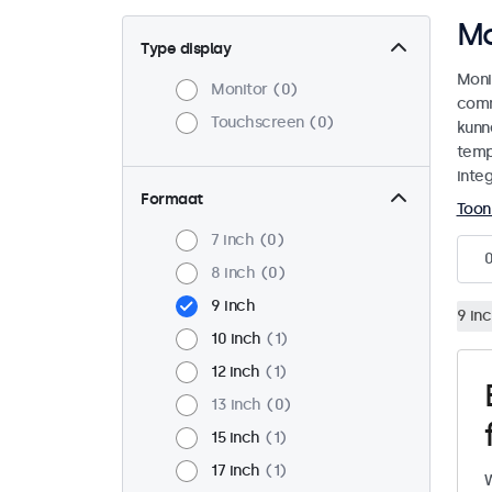
Mo
Type display
Moni
Monitor
0
comm
Touchscreen
0
kunn
temp
integ
Formaat
Toon
7 inch
0
8 inch
0
9 inch
9 in
10 inch
1
12 inch
1
13 inch
0
15 inch
1
17 inch
1
W