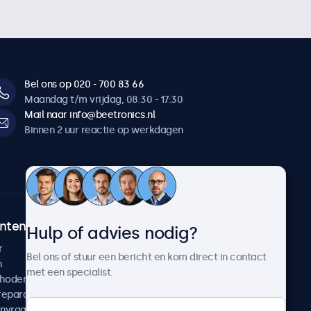
Bel ons op 020 - 700 83 66
Maandag t/m vrijdag, 08:30 - 17:30
Mail naar info@beetronics.nl
Binnen 2 uur reactie op werkdagen
ntenservice
Over Beetronics
Hulp of advies nodig?
r
Klantcases
Bel ons of stuur een bericht en kom direct in contact
n
Nieuws en updates
met een specialist.
thoden
Over ons
reparatie
Werken bij Beetronics
anvragen
Algemene voorwaarden