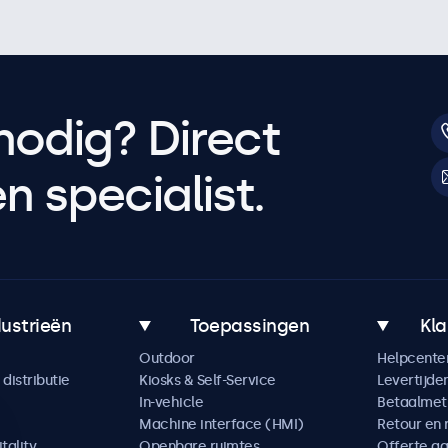
nodig? Direct
 specialist.
dustrieën
Toepassingen
Kla
Outdoor
Helpcente
distributie
Kiosks & Self-Service
Levertijde
In-vehicle
Betaalme
Machine interface (HMI)
Retour en 
tality
Openbare ruimtes
Offerte a