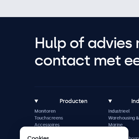
Hulp of advies 
contact met een
Producten
In
Monitoren
Industrieel
Touchscreens
Warehousing & 
Accessoires
Marine
Maatwerkoplossingen
Retail
Cookies
Horeca & hospi