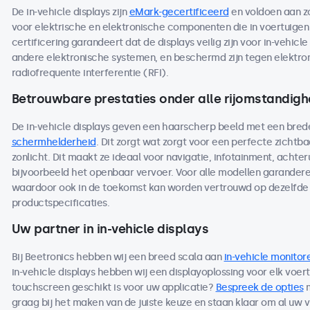
De in-vehicle displays zijn
eMark-gecertificeerd
en voldoen aan z
voor elektrische en elektronische componenten die in voertuige
certificering garandeert dat de displays veilig zijn voor in-vehicl
andere elektronische systemen, en beschermd zijn tegen elektro
radiofrequente interferentie (RFI).
Betrouwbare prestaties onder alle rijomstandig
De in-vehicle displays geven een haarscherp beeld met een bred
schermhelderheid
. Dit zorgt wat zorgt voor een perfecte zichtbaar
zonlicht. Dit maakt ze ideaal voor navigatie, infotainment, achteru
bijvoorbeeld het openbaar vervoer. Voor alle modellen garandere
waardoor ook in de toekomst kan worden vertrouwd op dezelfde 
productspecificaties.
Uw partner in in-vehicle displays
Bij Beetronics hebben wij een breed scala aan
in-vehicle monitor
in-vehicle displays hebben wij een displayoplossing voor elk voer
touchscreen geschikt is voor uw applicatie?
Bespreek de opties
m
graag bij het maken van de juiste keuze en staan klaar om al uw 