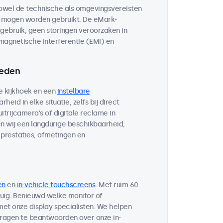
owel de technische als omgevingsvereisten
n mogen worden gebruikt. De eMark-
e gebruik, geen storingen veroorzaken in
magnetische interferentie (EMI) en
heden
e kijkhoek en een
instelbare
heid in elke situatie, zelfs bij direct
itrijcamera's of digitale reclame in
n wij een langdurige beschikbaarheid,
prestaties, afmetingen en
en
en
in-vehicle touchscreens
. Met ruim 60
tuig. Benieuwd welke monitor of
et onze display specialisten. We helpen
vragen te beantwoorden over onze in-