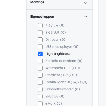
Montage
Desktop
0
Wand
0
Eigenschappen
Panel mount
0
4:3 / 5:4
0
Inbouw
0
9-36 Volt
0
Rackmontage (19 inch)
0
Dimbaar
0
VESA 75 x 75
0
USB mediaplayer
0
VESA 100 x 100
0
High-brightness
Zonlicht afleesbaar
0
Waterdicht (IP65)
0
Stofdicht (IP65)
0
Continu gebruik (24/7)
0
Vandaalbestendig
0
EN50155
0
eMark
0