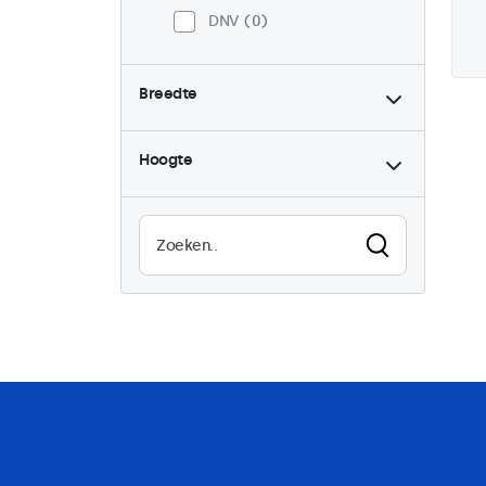
DNV
0
Breedte
Hoogte