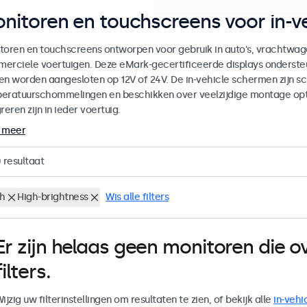
nitoren en touchscreens voor in-ve
toren en touchscreens ontworpen voor gebruik in auto's, vrachtwag
erciele voertuigen. Deze eMark-gecertificeerde displays onderste
en worden aangesloten op 12V of 24V. De in-vehicle schermen zijn sch
eratuurschommelingen en beschikken over veelzijdige montage op
reren zijn in ieder voertuig.
 meer
0
resultaat
ch
High-brightness
Wis alle filters
Er zijn helaas geen monitoren die
filters.
ijzig uw filterinstellingen om resultaten te zien, of bekijk alle
in-vehi