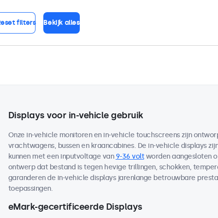
eset filters
Bekijk alles
Displays voor in-vehicle gebruik
Onze in-vehicle monitoren en in-vehicle touchscreens zijn ontworp
vrachtwagens, bussen en kraancabines. De in-vehicle displays zij
kunnen met een inputvoltage van
9-36 volt
worden aangesloten op
ontwerp dat bestand is tegen hevige trillingen, schokken, temp
garanderen de in-vehicle displays jarenlange betrouwbare prestat
toepassingen.
eMark-gecertificeerde Displays