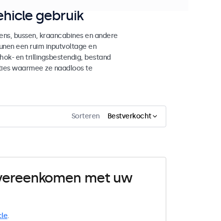
hicle gebruik
ens, bussen, kraancabines en andere
unen een ruim inputvoltage en
ok- en trillingsbestendig, bestand
ties waarmee ze naadloos te
Sorteren
Bestverkocht
 overeenkomen met uw
cle
.