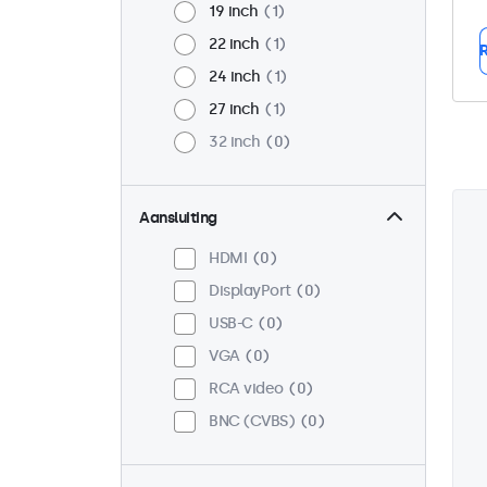
19 inch
1
22 inch
1
R
24 inch
1
27 inch
1
32 inch
0
Aansluiting
HDMI
0
DisplayPort
0
USB-C
0
VGA
0
RCA video
0
BNC (CVBS)
0