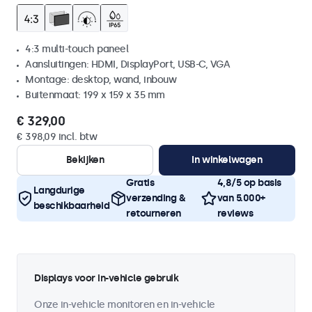
4:3 multi-touch paneel
Aansluitingen: HDMI, DisplayPort, USB-C, VGA
Montage: desktop, wand, inbouw
Buitenmaat: 199 x 159 x 35 mm
€ 329,00
€ 398,09 incl. btw
Bekijken
In winkelwagen
Gratis
4,8/5 op basis
Langdurige
verzending &
van 5.000+
beschikbaarheid
retourneren
reviews
Displays voor in-vehicle gebruik
Onze in-vehicle monitoren en in-vehicle