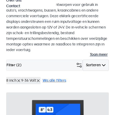
Over ons
Monitoren en touchscreens ontworpen voor gebruik in
Contact
auto's, vrachtwagens, bussen, kraancabines en andere
commerciele voertuigen. Deze eMark-gecertificeerde
displays ondersteunen een ruim inputvoltage en kunnen
worden aangesloten op 12V of 24V. De in-vehicle schermen
zijn schok- en trillingsbestendig, bestand
temperatuurschommelingen en beschikken over veelzijdige
montage opties waarmee ze naadloos te integreren zijn in
ieder voertuig.
Toon meer
Filter (
2
)
Sorteren
8 inch
9-36 Volt
Wis alle filters