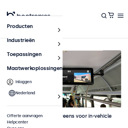
Producten
In-vehicle
Industrieën
Toepassingen
Maatwerkoplossingen
Inloggen
Nederland
Monitoren en touchscreens voor in-vehicle
Offerte aanvragen
Helpcenter
gebruik