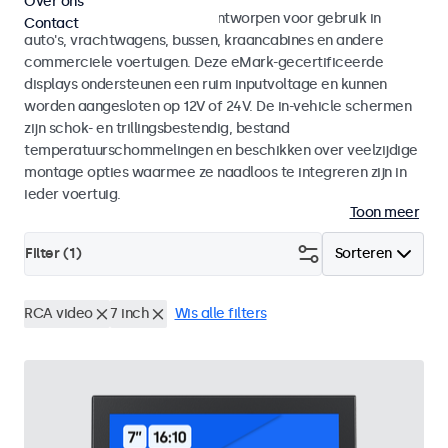
Over ons
Monitoren en touchscreens ontworpen voor gebruik in
Contact
auto's, vrachtwagens, bussen, kraancabines en andere
commerciele voertuigen. Deze eMark-gecertificeerde
displays ondersteunen een ruim inputvoltage en kunnen
worden aangesloten op 12V of 24V. De in-vehicle schermen
zijn schok- en trillingsbestendig, bestand
temperatuurschommelingen en beschikken over veelzijdige
montage opties waarmee ze naadloos te integreren zijn in
ieder voertuig.
Toon meer
Filter (
1
)
Sorteren
RCA video
7 inch
Wis alle filters