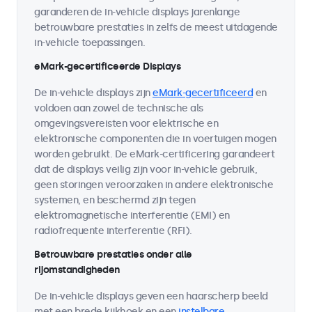
garanderen de in-vehicle displays jarenlange
betrouwbare prestaties in zelfs de meest uitdagende
in-vehicle toepassingen.
eMark-gecertificeerde Displays
De in-vehicle displays zijn
eMark-gecertificeerd
en
voldoen aan zowel de technische als
omgevingsvereisten voor elektrische en
elektronische componenten die in voertuigen mogen
worden gebruikt. De eMark-certificering garandeert
dat de displays veilig zijn voor in-vehicle gebruik,
geen storingen veroorzaken in andere elektronische
systemen, en beschermd zijn tegen
elektromagnetische interferentie (EMI) en
radiofrequente interferentie (RFI).
Betrouwbare prestaties onder alle
rijomstandigheden
De in-vehicle displays geven een haarscherp beeld
met een brede kijkhoek en een
instelbare