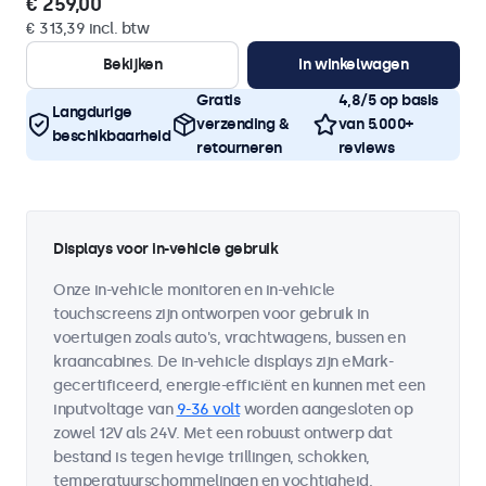
€ 259,00
€ 313,39 incl. btw
Bekijken
In winkelwagen
Gratis
4,8/5 op basis
Langdurige
verzending &
van 5.000+
beschikbaarheid
retourneren
reviews
Displays voor in-vehicle gebruik
Onze in-vehicle monitoren en in-vehicle
touchscreens zijn ontworpen voor gebruik in
voertuigen zoals auto's, vrachtwagens, bussen en
kraancabines. De in-vehicle displays zijn eMark-
gecertificeerd, energie-efficiënt en kunnen met een
inputvoltage van
9-36 volt
worden aangesloten op
zowel 12V als 24V. Met een robuust ontwerp dat
bestand is tegen hevige trillingen, schokken,
temperatuurschommelingen en vochtigheid,