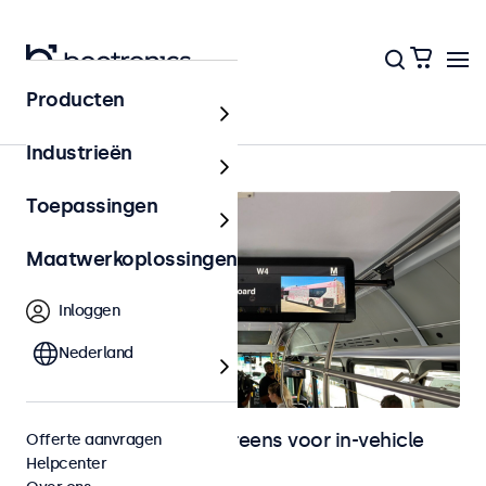
Producten
Home
Industrieën
Toepassingen
Maatwerkoplossingen
Inloggen
Nederland
Monitoren en touchscreens voor in-vehicle
Offerte aanvragen
Helpcenter
gebruik