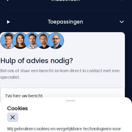
Toepassingen
Klantenservice
Hulp of advies nodig?
Over Beetronics
Bel ons of stuur een bericht en kom direct in contact met een
specialist.
Beetronics
Cookies
Bloemstraat 28, 1016LC Amsterdam, Nederland
Wij gebruiken cookies en vergelijkbare technologieën voor
4.8/5 door 5000+ bedrijven