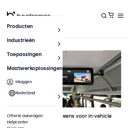
Producten
In-vehicle
Industrieën
Toepassingen
Maatwerkoplossingen
Inloggen
Nederland
Monitoren en touchscreens voor in-vehicle
Offerte aanvragen
Helpcenter
gebruik