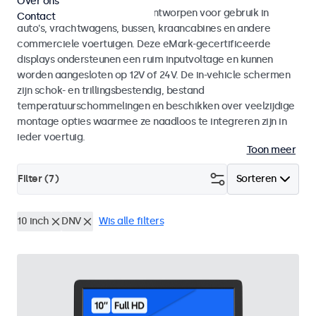
Over ons
Monitoren en touchscreens ontworpen voor gebruik in
Contact
auto's, vrachtwagens, bussen, kraancabines en andere
commerciele voertuigen. Deze eMark-gecertificeerde
displays ondersteunen een ruim inputvoltage en kunnen
worden aangesloten op 12V of 24V. De in-vehicle schermen
zijn schok- en trillingsbestendig, bestand
temperatuurschommelingen en beschikken over veelzijdige
montage opties waarmee ze naadloos te integreren zijn in
ieder voertuig.
Toon meer
Filter (
7
)
Sorteren
10 inch
DNV
Wis alle filters