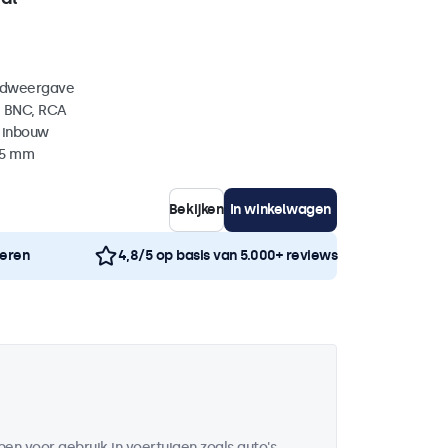
eldweergave
, BNC, RCA
 inbouw
35 mm
Bekijken
In winkelwagen
neren
4,8/5 op basis van 5.000+ reviews
en voor gebruik in voertuigen zoals auto's,