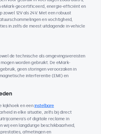
n eMark-gecertificeerd, energie-efficiënt en
 zowel 12V als 24V. Met een robuust
eratuurschommelingen en vochtigheid,
ies in zelfs de meest uitdagende in-vehicle
owel de technische als omgevingsvereisten
n mogen worden gebruikt. De eMark-
e gebruik, geen storingen veroorzaken in
magnetische interferentie (EMI) en
heden
e kijkhoek en een
instelbare
heid in elke situatie, zelfs bij direct
itrijcamera's of digitale reclame in
n wij een langdurige beschikbaarheid,
prestaties, afmetingen en