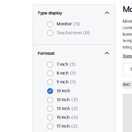
Mo
Type display
Moni
Monitor
3
comm
Touchscreen
0
kunn
temp
integ
Formaat
Toon
7 inch
1
8 inch
1
9 inch
1
BNC 
10 inch
12 inch
3
13 inch
2
15 inch
4
17 inch
2