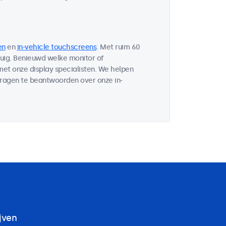
en
en
in-vehicle touchscreens
. Met ruim 60
tuig. Benieuwd welke monitor of
et onze display specialisten. We helpen
vragen te beantwoorden over onze in-
jven