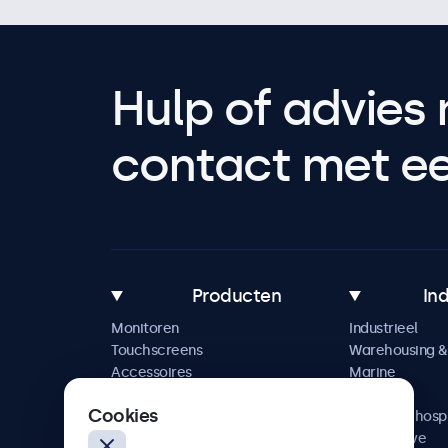
Hulp of advies 
contact met een
Producten
In
Monitoren
Industrieel
Touchscreens
Warehousing & 
Accessoires
Marine
Maatwerkoplossingen
Retail
Cookies
Horeca & hospi
Automotive