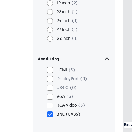
19 inch
2
22 inch
1
24 inch
1
27 inch
1
32 inch
1
Aansluiting
HDMI
3
DisplayPort
0
USB-C
0
VGA
3
RCA video
3
BNC (CVBS)
Best