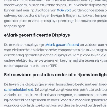
vrachtwagens, bussen en kraancabines. De in-vehicle displays zij
kunnen met een inputvoltage van
9-36 volt
worden aangesloten op
ontwerp dat bestand is tegen hevige trillingen, schokken, temp
garanderen de in-vehicle displays jarenlange betrouwbare prestat
toepassingen.
eMark-gecertificeerde Displays
De in-vehicle displays zijn
eMark-gecertificeerd
en voldoen aan z
voor elektrische en elektronische componenten die in voertuige
certificering garandeert dat de displays veilig zijn voor in-vehicl
andere elektronische systemen, en beschermd zijn tegen elektro
radiofrequente interferentie (RFI).
Betrouwbare prestaties onder alle rijomstandig
De in-vehicle displays geven een haarscherp beeld met een bred
schermhelderheid
. Dit zorgt wat zorgt voor een perfecte zichtbaar
zonlicht. Dit maakt ze ideaal voor navigatie, infotainment, achteru
bijvoorbeeld het openbaar vervoer. Voor alle modellen garandere
waardoor ook in de toekomst kan worden vertrouwd op dezelfde 