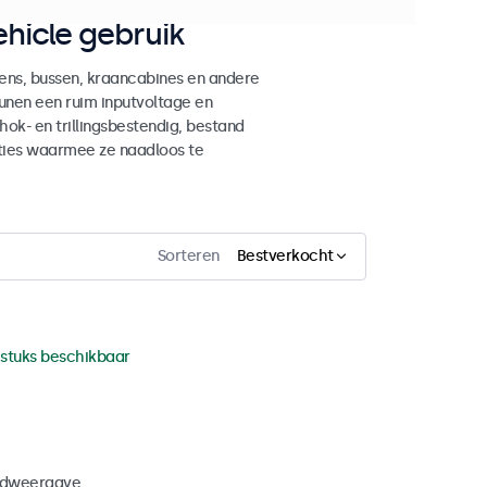
hicle gebruik
ens, bussen, kraancabines en andere
unen een ruim inputvoltage en
ok- en trillingsbestendig, bestand
ties waarmee ze naadloos te
Sorteren
Bestverkocht
 stuks beschikbaar
eldweergave