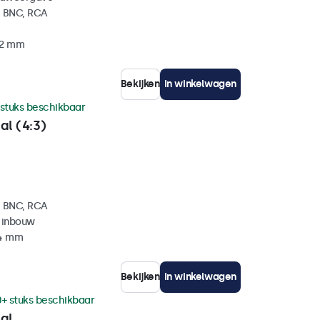
, BNC, RCA
32 mm
Bekijken
In winkelwagen
 stuks beschikbaar
al (4:3)
, BNC, RCA
 inbouw
34 mm
Bekijken
In winkelwagen
0+ stuks beschikbaar
al