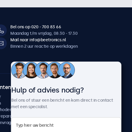
Bel ons op 020 - 700 83 66
Maandag t/m vrijdag, 08:30 - 17:30
Mail naar info@beetronics.nl
Binnen 2 uur reactie op werkdagen
ntenservice
Over Beetronics
Hulp of advies nodig?
r
Klantcases
Bel ons of stuur een bericht en kom direct in contact
n
Nieuws en updates
met een specialist.
thoden
Over ons
reparatie
Werken bij Beetronics
anvragen
Algemene voorwaarden
Privacyverklaring