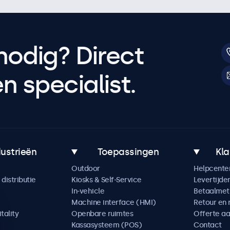
nodig? Direct
 specialist.
dustrieën
Toepassingen
Kla
Outdoor
Helpcente
distributie
Kiosks & Self-Service
Levertijde
In-vehicle
Betaalme
Machine interface (HMI)
Retour en 
tality
Openbare ruimtes
Offerte a
Kassasysteem (POS)
Contact