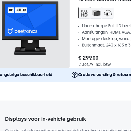
Haarscherpe Full HD be
Aansluitingen: HDMI, VGA
Montage: desktop, wand,
Buitenmaat: 243 x 165 x 
€ 299,00
€ 361,79 incl. btw
angdurige beschikbaarheid
Gratis verzending & retour
Displays voor in-vehicle gebruik
Onze in-vehicle monitoren en in-vehicle touchscreens zijn ontworp