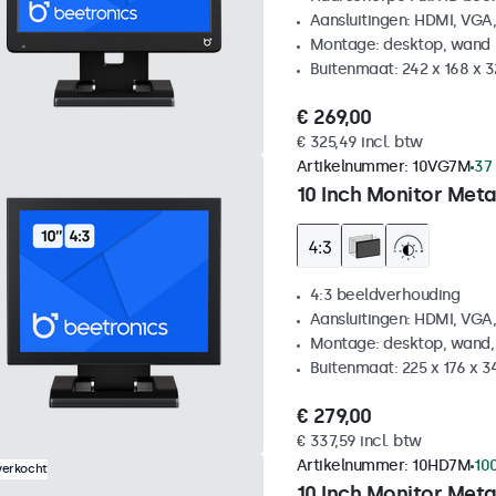
Aansluitingen: HDMI, VGA
Montage: desktop, wand
Buitenmaat: 242 x 168 x 
€ 269,00
€ 325,49 incl. btw
Artikelnummer:
10VG7M
37
10 Inch Monitor Meta
4:3 beeldverhouding
Aansluitingen: HDMI, VGA
Montage: desktop, wand,
Buitenmaat: 225 x 176 x 
€ 279,00
€ 337,59 incl. btw
Artikelnummer:
10HD7M
10
verkocht
10 Inch Monitor Meta