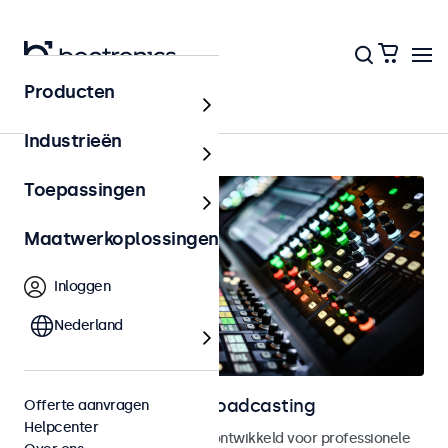
Producten
AV & Broadcasting
Industrieën
Toepassingen
Maatwerkoplossingen
Inloggen
Nederland
Displays voor AV en broadcasting
Offerte aanvragen
Helpcenter
Monitoren en touchscreens, ontwikkeld voor professionele