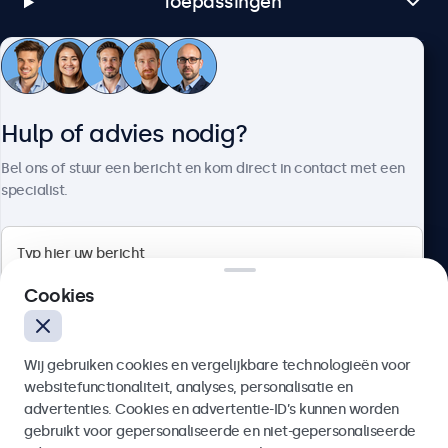
Toepassingen
Klantenservice
Hulp of advies nodig?
Over Beetronics
Bel ons of stuur een bericht en kom direct in contact met een
specialist.
Beetronics
Cookies
Bloemstraat 28, 1016LC Amsterdam, Nederland
Wij gebruiken cookies en vergelijkbare technologieën voor
4.8/5 door 5000+ bedrijven
websitefunctionaliteit, analyses, personalisatie en
Nederlands
advertenties. Cookies en advertentie-ID’s kunnen worden
gebruikt voor gepersonaliseerde en niet-gepersonaliseerde