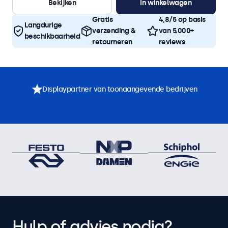
Bekijken
In winkelwagen
Gratis
4,8/5 op basis
Langdurige
verzending &
van 5.000+
beschikbaarheid
retourneren
reviews
Displaypartner van toonaangevende bedrijven
Hulp of advies nodig?