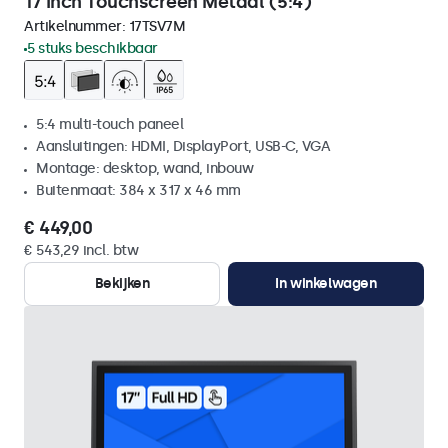
17 Inch Touchscreen Metaal (5:4)
Artikelnummer:
17TSV7M
5 stuks beschikbaar
5:4 multi-touch paneel
Aansluitingen: HDMI, DisplayPort, USB-C, VGA
Montage: desktop, wand, inbouw
Buitenmaat: 384 x 317 x 46 mm
€ 449,00
€ 543,29 incl. btw
Bekijken
In winkelwagen