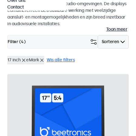
Over ons
AV-integrators en gebruik in studio-omgevingen. De displays
Contact
combineren een betrouwbare werking met veelzijdige
aansluit- en montagemogelijkheden en zijn breed inzetbaar
in audiovisuele installaties.
Toon meer
Filter (
4
)
Sorteren
17 inch
eMark
Wis alle filters