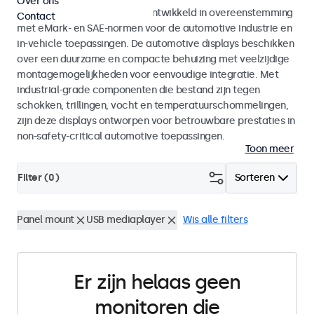
Over ons
Monitoren en touchscreens ontwikkeld in overeenstemming
Contact
met eMark- en SAE-normen voor de automotive industrie en
in-vehicle toepassingen. De automotive displays beschikken
over een duurzame en compacte behuizing met veelzijdige
montagemogelijkheden voor eenvoudige integratie. Met
industrial-grade componenten die bestand zijn tegen
schokken, trillingen, vocht en temperatuurschommelingen,
zijn deze displays ontworpen voor betrouwbare prestaties in
non-safety-critical automotive toepassingen.
Toon meer
Filter (
0
)
Sorteren
Panel mount
USB mediaplayer
Wis alle filters
Er zijn helaas geen
monitoren die