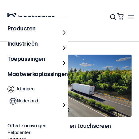
Producten
Home
Industrieën
Toepassingen
Maatwerkoplossingen
Inloggen
Nederland
Automotive monitoren en touchscreen
Offerte aanvragen
Helpcenter
displays