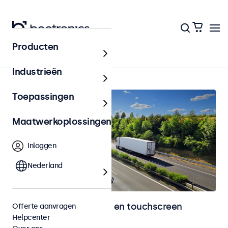
Producten
Home
Industrieën
Toepassingen
Maatwerkoplossingen
Inloggen
Nederland
Automotive monitoren en touchscreen
Offerte aanvragen
Helpcenter
displays