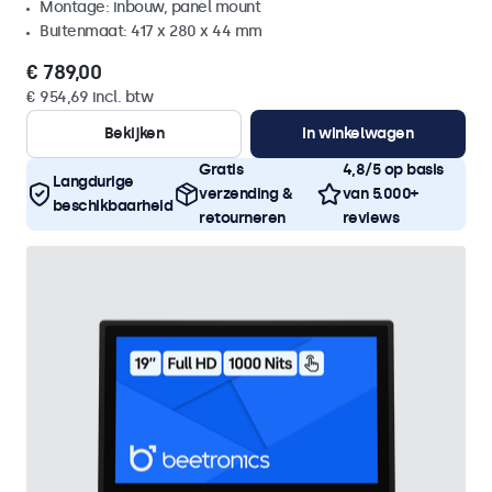
Montage: inbouw, panel mount
Buitenmaat: 417 x 280 x 44 mm
€ 789,00
€ 954,69 incl. btw
Bekijken
In winkelwagen
Gratis
4,8/5 op basis
Langdurige
verzending &
van 5.000+
beschikbaarheid
retourneren
reviews