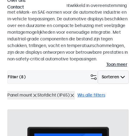
Over ons
Monitoren en touchscreens ontwikkeld in overeenstemming
Contact
met eMark- en SAE-normen voor de automotive industrie en
in-vehicle toepassingen. De automotive displays beschikken
over een duurzame en compacte behuizing met veelzijdige
montagemogelijkheden voor eenvoudige integratie. Met
industrial-grade componenten die bestand zijn tegen
schokken, trillingen, vocht en temperatuurschommelingen,
zijn deze displays ontworpen voor betrouwbare prestaties in
non-safety-critical automotive toepassingen.
Toon meer
Filter (
8
)
Sorteren
Panel mount
Stofdicht (IP65)
Wis alle filters