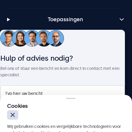
Toepassingen
Klantenservice
Hulp of advies nodig?
Over Beetronics
Bel ons of stuur een bericht en kom direct in contact met een
specialist.
Beetronics
Cookies
Bloemstraat 28, 1016LC Amsterdam, Nederland
Wij gebruiken cookies en vergelijkbare technologieën voor
4.8/5 door 5000+ bedrijven