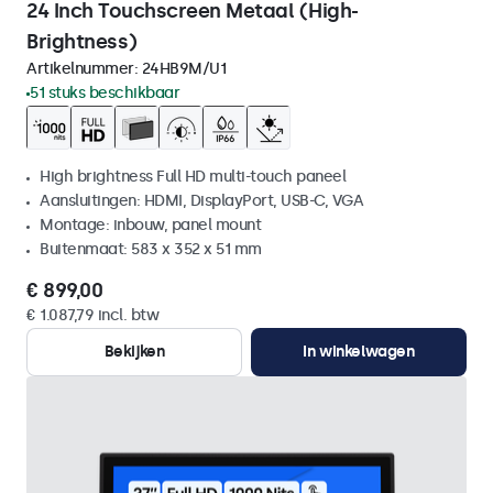
24 Inch Touchscreen Metaal (High-
Brightness)
Artikelnummer:
24HB9M/U1
51 stuks beschikbaar
High brightness Full HD multi-touch paneel
Aansluitingen: HDMI, DisplayPort, USB-C, VGA
Montage: inbouw, panel mount
Buitenmaat: 583 x 352 x 51 mm
€ 899,00
€ 1.087,79 incl. btw
Bekijken
In winkelwagen