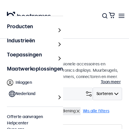
Producten
Home
Industrieën
Accessoires
Toepassingen
Een groot assortiment professionele accessoires en
Maatwerkoplossingen
benodigdheden voor uw Beetronics displays. Muurbeugels,
voetsteunen, videokabels, dimmers, connectoren en meer.
Toon meer
Inloggen
Filter (
Nederland
0
)
Sorteren
Rack mount kit
Afstandsbediening
Wis alle filters
Offerte aanvragen
Helpcenter