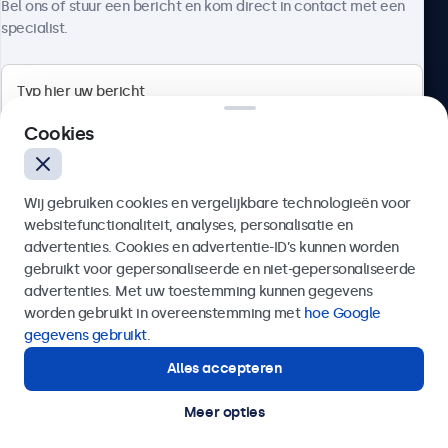
Bel ons of stuur een bericht en kom direct in contact met een
specialist.
Beetronics
Cookies
Bloemstraat 28, 1016LC Amsterdam, Nederland
Wij gebruiken cookies en vergelijkbare technologieën voor
4.8/5 door 5000+ bedrijven
websitefunctionaliteit, analyses, personalisatie en
Nederlands
advertenties. Cookies en advertentie-ID’s kunnen worden
gebruikt voor gepersonaliseerde en niet-gepersonaliseerde
Verzenden
advertenties. Met uw toestemming kunnen gegevens
worden gebruikt in overeenstemming met
hoe Google
Of bel ons op
020 - 700 83 66
gegevens gebruikt
.
Alles accepteren
Hulp of advies nodig?
Direct contact met een specialist.
Meer opties
© 2026 Beetronics