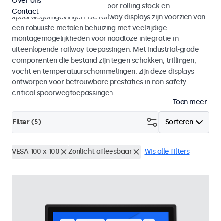
Over ons
met EN 50155 en EN 45545-2 voor rolling stock en
Contact
spoorwegomgevingen. De railway displays zijn voorzien van
een robuuste metalen behuizing met veelzijdige
montagemogelijkheden voor naadloze integratie in
uiteenlopende railway toepassingen. Met industrial-grade
componenten die bestand zijn tegen schokken, trillingen,
vocht en temperatuurschommelingen, zijn deze displays
ontworpen voor betrouwbare prestaties in non-safety-
critical spoorwegtoepassingen.
Toon meer
Filter (
5
)
Sorteren
VESA 100 x 100
Zonlicht afleesbaar
Wis alle filters