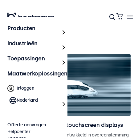
Producten
Home
Industrieën
Toepassingen
Maatwerkoplossingen
Inloggen
Nederland
Railway monitoren en touchscreen displays
Offerte aanvragen
Helpcenter
Monitoren en touchscreens ontwikkeld in overeenstemming