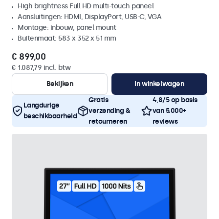
High brightness Full HD multi-touch paneel
Aansluitingen: HDMI, DisplayPort, USB-C, VGA
Montage: inbouw, panel mount
Buitenmaat: 583 x 352 x 51 mm
€ 899,00
€ 1.087,79 incl. btw
Bekijken
In winkelwagen
Gratis
4,8/5 op basis
Langdurige
verzending &
van 5.000+
beschikbaarheid
retourneren
reviews