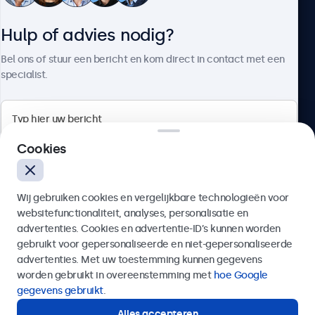
Hulp of advies nodig?
Over Beetronics
Bel ons of stuur een bericht en kom direct in contact met een
specialist.
Beetronics
Cookies
Bloemstraat 28, 1016LC Amsterdam, Nederland
Wij gebruiken cookies en vergelijkbare technologieën voor
4.8/5 door 5000+ bedrijven
websitefunctionaliteit, analyses, personalisatie en
Nederlands
advertenties. Cookies en advertentie-ID’s kunnen worden
gebruikt voor gepersonaliseerde en niet-gepersonaliseerde
Verzenden
advertenties. Met uw toestemming kunnen gegevens
worden gebruikt in overeenstemming met
hoe Google
Of bel ons op
020 - 700 83 66
gegevens gebruikt
.
Alles accepteren