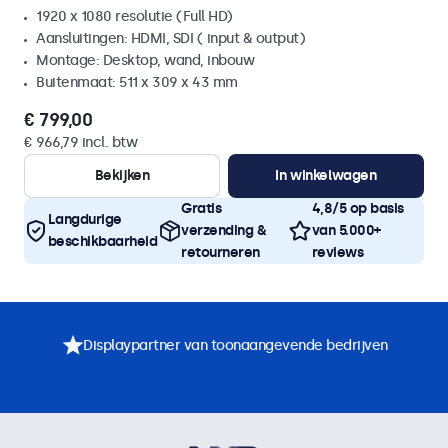
1920 x 1080 resolutie (Full HD)
Aansluitingen: HDMI, SDI ( input & output)
Montage: Desktop, wand, inbouw
Buitenmaat: 511 x 309 x 43 mm
€ 799,00
€ 966,79 incl. btw
Bekijken
In winkelwagen
Gratis
4,8/5 op basis
Langdurige
verzending &
van 5.000+
beschikbaarheid
retourneren
reviews
Displaypartner van toonaangevende bedrijven