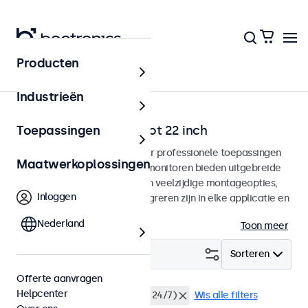
Producten
Home
Industrieën
SDI monitoren van 12 tot 22 inch
Toepassingen
SDI monitoren ontworpen voor professionele toepassingen
Maatwerkoplossingen
en continu gebruik. Deze SDI monitoren bieden uitgebreide
configuratiemogelijkheden en veelzijdige montageopties,
Inloggen
waarmee ze naadloos te integreren zijn in elke applicatie en
iedere omgeving.
Nederland
Toon meer
Filter (
1
)
Sorteren
Offerte aanvragen
Helpcenter
BNC (SDI)
Continu gebruik (24/7)
Wis alle filters