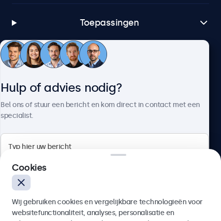
Toepassingen
Klantenservice
Hulp of advies nodig?
Over Beetronics
Bel ons of stuur een bericht en kom direct in contact met een
specialist.
Beetronics
Cookies
Bloemstraat 28, 1016LC Amsterdam, Nederland
Wij gebruiken cookies en vergelijkbare technologieën voor
4.8/5 door 5000+ bedrijven
websitefunctionaliteit, analyses, personalisatie en
Nederlands