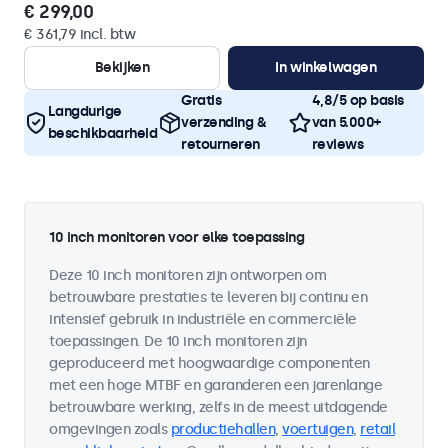
€ 299,00
€ 361,79 incl. btw
Bekijken
In winkelwagen
Gratis
4,8/5 op basis
Langdurige
verzending &
van 5.000+
beschikbaarheid
retourneren
reviews
10 inch monitoren voor elke toepassing
Deze 10 inch monitoren zijn ontworpen om
betrouwbare prestaties te leveren bij continu en
intensief gebruik in industriële en commerciële
toepassingen. De 10 inch monitoren zijn
geproduceerd met hoogwaardige componenten
met een hoge MTBF en garanderen een jarenlange
betrouwbare werking, zelfs in de meest uitdagende
omgevingen zoals
productiehallen
,
voertuigen
,
retail