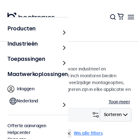
Producten
Monitoren
Industrieën
10 inch monitoren
Toepassingen
10 inch monitoren ontworpen voor industrieel en
Maatwerkoplossingen
commercieel gebruik. Deze 10 inch monitoren bieden
diverse videoaansluitingen en veelzijdige montageopties,
Inloggen
waarmee ze naadloos te integreren zijn in elke applicatie en
iedere omgeving.
Nederland
Toon meer
Filter (
3
)
Sorteren
Offerte aanvragen
Helpcenter
10 inch monitoren
Desktop
Wis alle filters