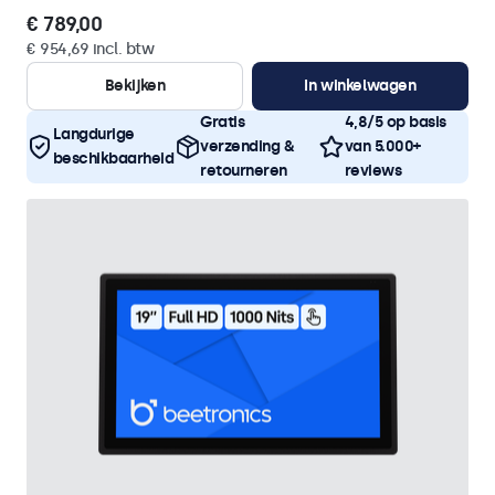
€ 789,00
€ 954,69 incl. btw
Bekijken
In winkelwagen
Gratis
4,8/5 op basis
Langdurige
verzending &
van 5.000+
beschikbaarheid
retourneren
reviews