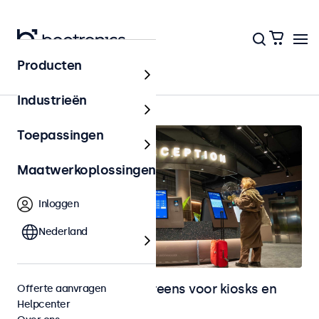
Producten
Home
Industrieën
Toepassingen
Maatwerkoplossingen
Inloggen
Nederland
Monitoren en touchscreens voor kiosks en
Offerte aanvragen
Helpcenter
selfservice