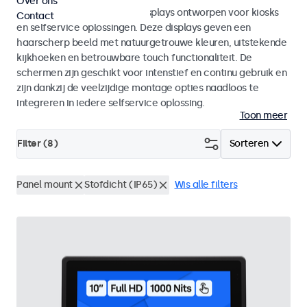
Over ons
Monitoren en touchscreen displays ontworpen voor kiosks
Contact
en selfservice oplossingen. Deze displays geven een
haarscherp beeld met natuurgetrouwe kleuren, uitstekende
kijkhoeken en betrouwbare touch functionaliteit. De
schermen zijn geschikt voor intenstief en continu gebruik en
zijn dankzij de veelzijdige montage opties naadloos te
integreren in iedere selfservice oplossing.
Toon meer
Filter (
8
)
Sorteren
Panel mount
Stofdicht (IP65)
Wis alle filters