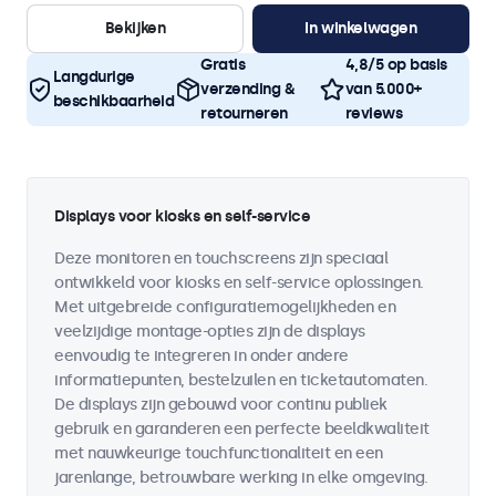
Bekijken
In winkelwagen
Gratis
4,8/5 op basis
Langdurige
verzending &
van 5.000+
beschikbaarheid
retourneren
reviews
Displays voor kiosks en self-service
Deze monitoren en touchscreens zijn speciaal
ontwikkeld voor kiosks en self-service oplossingen.
Met uitgebreide configuratiemogelijkheden en
veelzijdige montage-opties zijn de displays
eenvoudig te integreren in onder andere
informatiepunten, bestelzuilen en ticketautomaten.
De displays zijn gebouwd voor continu publiek
gebruik en garanderen een perfecte beeldkwaliteit
met nauwkeurige touchfunctionaliteit en een
jarenlange, betrouwbare werking in elke omgeving.