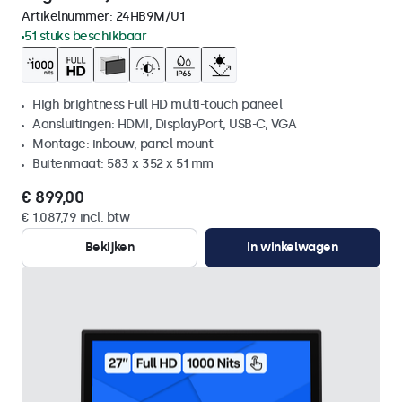
Artikelnummer:
24HB9M/U1
51 stuks beschikbaar
High brightness Full HD multi-touch paneel
Aansluitingen: HDMI, DisplayPort, USB-C, VGA
Montage: inbouw, panel mount
Buitenmaat: 583 x 352 x 51 mm
€ 899,00
€ 1.087,79 incl. btw
Bekijken
In winkelwagen