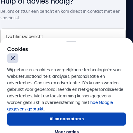
Hulp of advies nodig?
Over Beetronics
Bel ons of stuur een bericht en kom direct in contact met een
specialist.
Beetronics
Cookies
Bloemstraat 28, 1016LC Amsterdam, Nederland
Wij gebruiken cookies en vergelijkbare technologieën voor
4.8/5 door 5000+ bedrijven
websitefunctionaliteit, analyses, personalisatie en
Nederlands
advertenties. Cookies en advertentie-ID’s kunnen worden
gebruikt voor gepersonaliseerde en niet-gepersonaliseerde
Verzenden
advertenties. Met uw toestemming kunnen gegevens
worden gebruikt in overeenstemming met
hoe Google
Of bel ons op
020 - 700 83 66
gegevens gebruikt
.
Alles accepteren
Hulp of advies nodig?
Direct contact met een specialist.
Meer opties