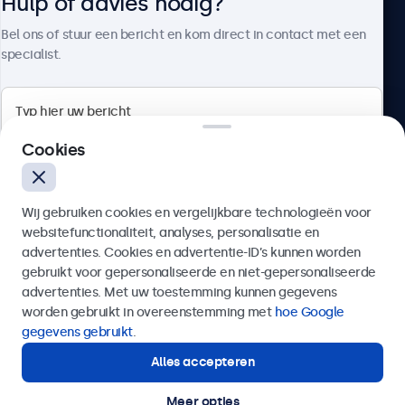
Hulp of advies nodig?
Over Beetronics
Bel ons of stuur een bericht en kom direct in contact met een
specialist.
Beetronics
Cookies
Bloemstraat 28, 1016LC Amsterdam, Nederland
Wij gebruiken cookies en vergelijkbare technologieën voor
4.8/5 door 5000+ bedrijven
websitefunctionaliteit, analyses, personalisatie en
Nederlands
advertenties. Cookies en advertentie-ID’s kunnen worden
gebruikt voor gepersonaliseerde en niet-gepersonaliseerde
Verzenden
advertenties. Met uw toestemming kunnen gegevens
worden gebruikt in overeenstemming met
hoe Google
Of bel ons op
020 - 700 83 66
gegevens gebruikt
.
Alles accepteren
Hulp of advies nodig?
Direct contact met een specialist.
Meer opties