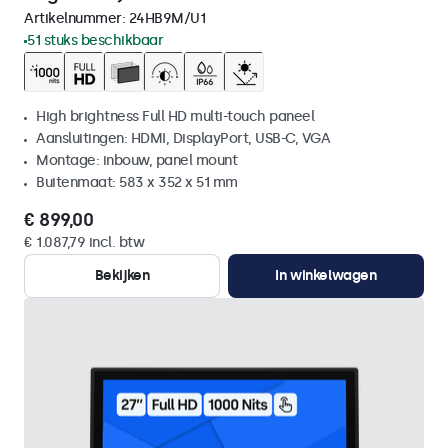
Artikelnummer:
24HB9M/U1
51 stuks beschikbaar
High brightness Full HD multi-touch paneel
Aansluitingen: HDMI, DisplayPort, USB-C, VGA
Montage: inbouw, panel mount
Buitenmaat: 583 x 352 x 51 mm
€ 899,00
€ 1.087,79 incl. btw
Bekijken
In winkelwagen