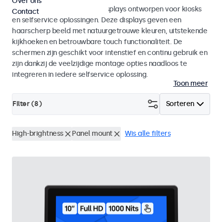
Over ons
Monitoren en touchscreen displays ontworpen voor kiosks
Contact
en selfservice oplossingen. Deze displays geven een
haarscherp beeld met natuurgetrouwe kleuren, uitstekende
kijkhoeken en betrouwbare touch functionaliteit. De
schermen zijn geschikt voor intenstief en continu gebruik en
zijn dankzij de veelzijdige montage opties naadloos te
integreren in iedere selfservice oplossing.
Toon meer
Filter (
8
)
Sorteren
High-brightness
Panel mount
Wis alle filters