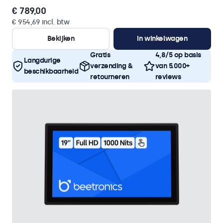
€ 789,00
€ 954,69 incl. btw
Bekijken
In winkelwagen
Gratis
4,8/5 op basis
Langdurige
verzending &
van 5.000+
beschikbaarheid
retourneren
reviews