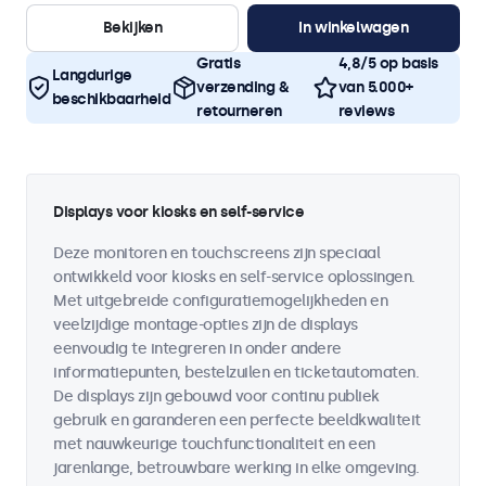
Bekijken
In winkelwagen
Gratis
4,8/5 op basis
Langdurige
verzending &
van 5.000+
beschikbaarheid
retourneren
reviews
Displays voor kiosks en self-service
Deze monitoren en touchscreens zijn speciaal
ontwikkeld voor kiosks en self-service oplossingen.
Met uitgebreide configuratiemogelijkheden en
veelzijdige montage-opties zijn de displays
eenvoudig te integreren in onder andere
informatiepunten, bestelzuilen en ticketautomaten.
De displays zijn gebouwd voor continu publiek
gebruik en garanderen een perfecte beeldkwaliteit
met nauwkeurige touchfunctionaliteit en een
jarenlange, betrouwbare werking in elke omgeving.