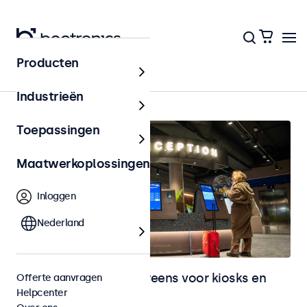
Producten
Home
Industrieën
Toepassingen
Maatwerkoplossingen
Inloggen
Nederland
Monitoren en touchscreens voor kiosks en
Offerte aanvragen
Helpcenter
selfservice