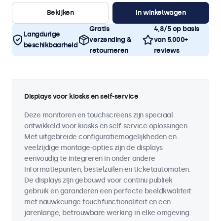
Bekijken
In winkelwagen
Gratis
4,8/5 op basis
Langdurige
verzending &
van 5.000+
beschikbaarheid
retourneren
reviews
Displays voor kiosks en self-service
Deze monitoren en touchscreens zijn speciaal
ontwikkeld voor kiosks en self-service oplossingen.
Met uitgebreide configuratiemogelijkheden en
veelzijdige montage-opties zijn de displays
eenvoudig te integreren in onder andere
informatiepunten, bestelzuilen en ticketautomaten.
De displays zijn gebouwd voor continu publiek
gebruik en garanderen een perfecte beeldkwaliteit
met nauwkeurige touchfunctionaliteit en een
jarenlange, betrouwbare werking in elke omgeving.