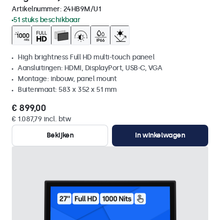
Artikelnummer:
24HB9M/U1
51 stuks beschikbaar
High brightness Full HD multi-touch paneel
Aansluitingen: HDMI, DisplayPort, USB-C, VGA
Montage: inbouw, panel mount
Buitenmaat: 583 x 352 x 51 mm
€ 899,00
€ 1.087,79 incl. btw
Bekijken
In winkelwagen