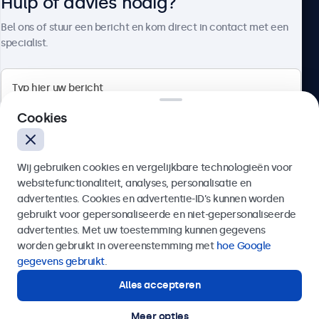
Hulp of advies nodig?
Over Beetronics
Bel ons of stuur een bericht en kom direct in contact met een
specialist.
Beetronics
Cookies
Bloemstraat 28, 1016LC Amsterdam, Nederland
Wij gebruiken cookies en vergelijkbare technologieën voor
4.8/5 door 5000+ bedrijven
websitefunctionaliteit, analyses, personalisatie en
Nederlands
advertenties. Cookies en advertentie-ID’s kunnen worden
gebruikt voor gepersonaliseerde en niet-gepersonaliseerde
Verzenden
advertenties. Met uw toestemming kunnen gegevens
worden gebruikt in overeenstemming met
hoe Google
Of bel ons op
020 - 700 83 66
gegevens gebruikt
.
Alles accepteren
Hulp of advies nodig?
Direct contact met een specialist.
Meer opties