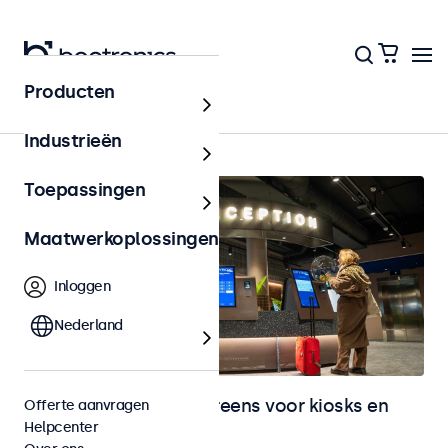
Producten
Home
Industrieën
Toepassingen
Maatwerkoplossingen
Inloggen
Nederland
Monitoren en touchscreens voor kiosks en
Offerte aanvragen
Helpcenter
selfservice