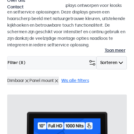
Over ons
Monitoren en touchscreen displays ontworpen voor kiosks
Contact
en selfservice oplossingen. Deze displays geven een
haarscherp beeld met natuurgetrouwe kleuren, uitstekende
kijkhoeken en betrouwbare touch functionaliteit. De
schermen zijn geschikt voor intenstief en continu gebruik en
zijn dankzij de veelzijdige montage opties naadloos te
integreren in iedere selfservice oplossing.
Toon meer
Filter (
8
)
Sorteren
Dimbaar
Panel mount
Wis alle filters