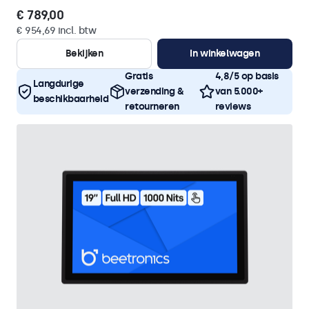
€ 789,00
€ 954,69 incl. btw
Bekijken
In winkelwagen
Gratis
4,8/5 op basis
Langdurige
verzending &
van 5.000+
beschikbaarheid
retourneren
reviews