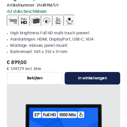
Artikelnummer:
24HB9M/U1
52 stuks beschikbaar
High brightness Full HD multi-touch paneel
Aansluitingen: HDMI, DisplayPort, USB-C, VGA
Montage: inbouw, panel mount
Buitenmaat: 583 x 352 x 51 mm
€ 899,00
€ 1.087,79 incl. btw
Bekijken
In winkelwagen