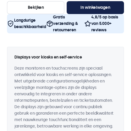
Bekijken
In winkelwagen
Gratis
4,8/5 op basis
Langdurige
verzending &
van 5.000+
beschikbaarheid
retourneren
reviews
Displays voor kiosks en self-service
Deze monitoren en touchscreens zijn speciaal
ontwikkeld voor kiosks en self-service oplossingen.
Met uitgebreide configuratiemogelijkheden en
veelzijdige montage-opties zijn de displays
eenvoudig te integreren in onder andere
informatiepunten, bestelzuilen en ticketautomaten.
De displays zijn gebouwd voor continu publiek
gebruik en garanderen een perfecte beeldkwaliteit
met nauwkeurige touchfunctionaliteit en een
jarenlange, betrouwbare werking in elke omgeving.