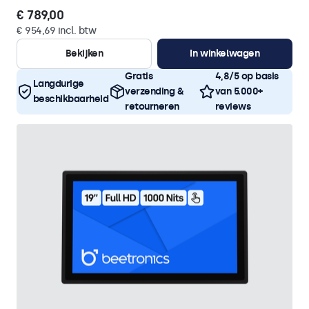
€ 789,00
€ 954,69 incl. btw
Bekijken
In winkelwagen
Gratis
4,8/5 op basis
Langdurige
verzending &
van 5.000+
beschikbaarheid
retourneren
reviews