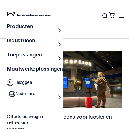
Producten
Home
Industrieën
Toepassingen
Maatwerkoplossingen
Inloggen
Nederland
Monitoren en touchscreens voor kiosks en
Offerte aanvragen
Helpcenter
selfservice