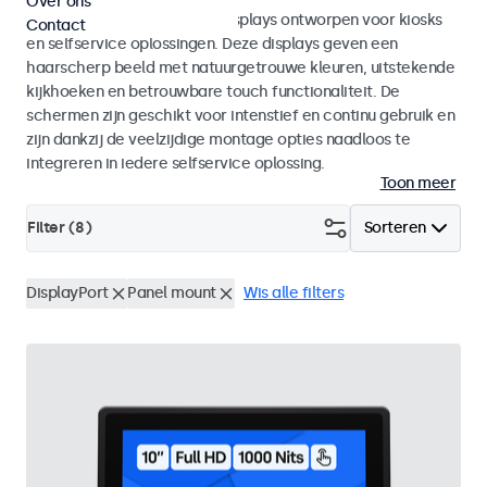
Over ons
Monitoren en touchscreen displays ontworpen voor kiosks
Contact
en selfservice oplossingen. Deze displays geven een
haarscherp beeld met natuurgetrouwe kleuren, uitstekende
kijkhoeken en betrouwbare touch functionaliteit. De
schermen zijn geschikt voor intenstief en continu gebruik en
zijn dankzij de veelzijdige montage opties naadloos te
integreren in iedere selfservice oplossing.
Toon meer
Filter (
8
)
Sorteren
DisplayPort
Panel mount
Wis alle filters