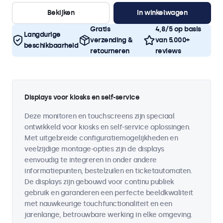
Bekijken
In winkelwagen
Gratis
4,8/5 op basis
Langdurige
verzending &
van 5.000+
beschikbaarheid
retourneren
reviews
Displays voor kiosks en self-service
Deze monitoren en touchscreens zijn speciaal
ontwikkeld voor kiosks en self-service oplossingen.
Met uitgebreide configuratiemogelijkheden en
veelzijdige montage-opties zijn de displays
eenvoudig te integreren in onder andere
informatiepunten, bestelzuilen en ticketautomaten.
De displays zijn gebouwd voor continu publiek
gebruik en garanderen een perfecte beeldkwaliteit
met nauwkeurige touchfunctionaliteit en een
jarenlange, betrouwbare werking in elke omgeving.