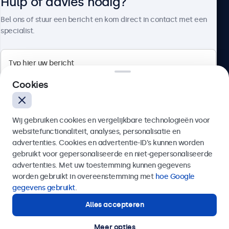
Hulp of advies nodig?
Over Beetronics
Bel ons of stuur een bericht en kom direct in contact met een
specialist.
Beetronics
Cookies
Bloemstraat 28, 1016LC Amsterdam, Nederland
Wij gebruiken cookies en vergelijkbare technologieën voor
4.8/5 door 5000+ bedrijven
websitefunctionaliteit, analyses, personalisatie en
Nederlands
advertenties. Cookies en advertentie-ID’s kunnen worden
gebruikt voor gepersonaliseerde en niet-gepersonaliseerde
Verzenden
advertenties. Met uw toestemming kunnen gegevens
worden gebruikt in overeenstemming met
hoe Google
Of bel ons op
020 - 700 83 66
gegevens gebruikt
.
Alles accepteren
Hulp of advies nodig?
Direct contact met een specialist.
Meer opties