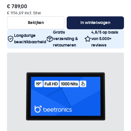
€ 789,00
€ 954,69 incl. btw
Bekijken
In winkelwagen
Gratis
4,8/5 op basis
Langdurige
verzending &
van 5.000+
beschikbaarheid
retourneren
reviews