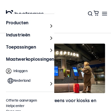
Producten
Home
Industrieën
Toepassingen
Maatwerkoplossingen
Inloggen
Nederland
Monitoren en touchscreens voor kiosks en
Offerte aanvragen
Helpcenter
selfservice