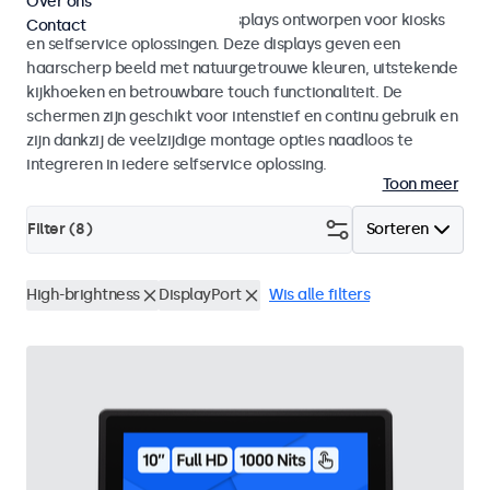
Over ons
Monitoren en touchscreen displays ontworpen voor kiosks
Contact
en selfservice oplossingen. Deze displays geven een
haarscherp beeld met natuurgetrouwe kleuren, uitstekende
kijkhoeken en betrouwbare touch functionaliteit. De
schermen zijn geschikt voor intenstief en continu gebruik en
zijn dankzij de veelzijdige montage opties naadloos te
integreren in iedere selfservice oplossing.
Toon meer
Filter (
8
)
Sorteren
High-brightness
DisplayPort
Wis alle filters