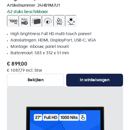
Artikelnummer:
24HB9M/U1
52 stuks beschikbaar
High brightness Full HD multi-touch paneel
Aansluitingen: HDMI, DisplayPort, USB-C, VGA
Montage: inbouw, panel mount
Buitenmaat: 583 x 352 x 51 mm
€ 899,00
€ 1.087,79 incl. btw
Bekijken
In winkelwagen