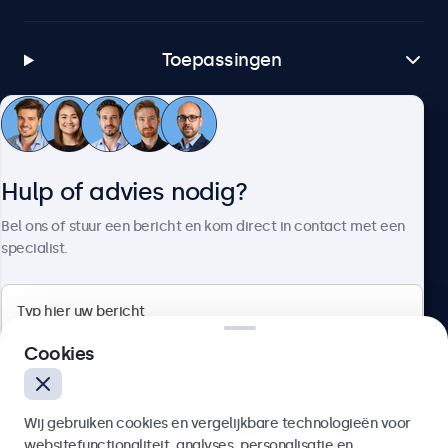
Toepassingen
Klantenservice
Hulp of advies nodig?
Over Beetronics
Bel ons of stuur een bericht en kom direct in contact met een
specialist.
Beetronics
Cookies
Bloemstraat 28, 1016LC Amsterdam, Nederland
Wij gebruiken cookies en vergelijkbare technologieën voor
4.8/5 door 5000+ bedrijven
websitefunctionaliteit, analyses, personalisatie en