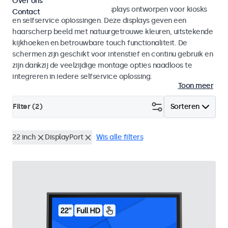
Over ons
Monitoren en touchscreen displays ontworpen voor kiosks
Contact
en selfservice oplossingen. Deze displays geven een
haarscherp beeld met natuurgetrouwe kleuren, uitstekende
kijkhoeken en betrouwbare touch functionaliteit. De
schermen zijn geschikt voor intenstief en continu gebruik en
zijn dankzij de veelzijdige montage opties naadloos te
integreren in iedere selfservice oplossing.
Toon meer
Filter (
2
)
Sorteren
22 inch
DisplayPort
Wis alle filters