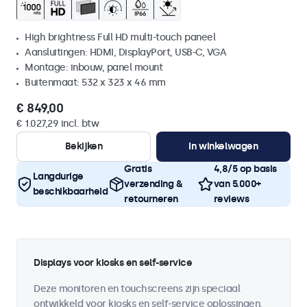
High brightness Full HD multi-touch paneel
Aansluitingen: HDMI, DisplayPort, USB-C, VGA
Montage: inbouw, panel mount
Buitenmaat: 532 x 323 x 46 mm
€ 849,00
€ 1.027,29 incl. btw
Bekijken
In winkelwagen
Gratis
4,8/5 op basis
Langdurige
verzending &
van 5.000+
beschikbaarheid
retourneren
reviews
Displays voor kiosks en self-service
Deze monitoren en touchscreens zijn speciaal
ontwikkeld voor kiosks en self-service oplossingen.