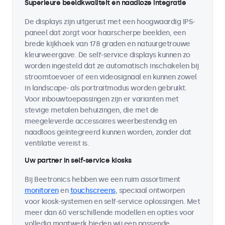
Superieure beeldkwaliteit en naadloze integratie
De displays zijn uitgerust met een hoogwaardig IPS-
paneel dat zorgt voor haarscherpe beelden, een
brede kijkhoek van 178 graden en natuurgetrouwe
kleurweergave. De self-service displays kunnen zo
worden ingesteld dat ze automatisch inschakelen bij
stroomtoevoer of een videosignaal en kunnen zowel
in landscape- als portraitmodus worden gebruikt.
Voor inbouwtoepassingen zijn er varianten met
stevige metalen behuizingen, die met de
meegeleverde accessoires weerbestendig en
naadloos geïntegreerd kunnen worden, zonder dat
ventilatie vereist is.
Uw partner in self-service kiosks
Bij Beetronics hebben we een ruim assortiment
monitoren
en
touchscreens
, speciaal ontworpen
voor kiosk-systemen en self-service oplossingen. Met
meer dan 60 verschillende modellen en opties voor
volledig maatwerk bieden wij een passende