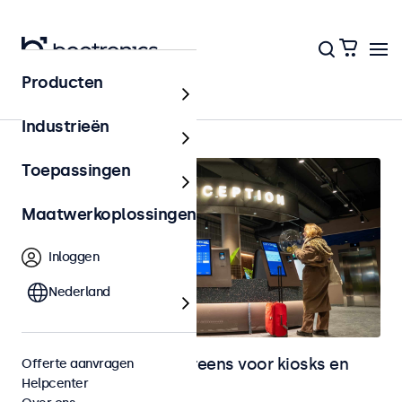
Producten
Kiosks & Self-Service
Industrieën
Toepassingen
Maatwerkoplossingen
Inloggen
Nederland
Monitoren en touchscreens voor kiosks en
Offerte aanvragen
Helpcenter
selfservice