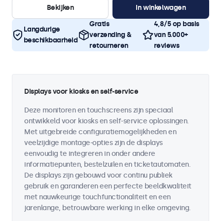
Bekijken
In winkelwagen
Gratis
4,8/5 op basis
Langdurige
verzending &
van 5.000+
beschikbaarheid
retourneren
reviews
Displays voor kiosks en self-service
Deze monitoren en touchscreens zijn speciaal
ontwikkeld voor kiosks en self-service oplossingen.
Met uitgebreide configuratiemogelijkheden en
veelzijdige montage-opties zijn de displays
eenvoudig te integreren in onder andere
informatiepunten, bestelzuilen en ticketautomaten.
De displays zijn gebouwd voor continu publiek
gebruik en garanderen een perfecte beeldkwaliteit
met nauwkeurige touchfunctionaliteit en een
jarenlange, betrouwbare werking in elke omgeving.