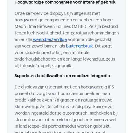
Hoogwaardige componenten voor intensief gebruik
Onze self-service displays zijn uitgerust met
hoogwaardige componenten en hebben een hoge
Mean Time Between Failures (MTBF). Ze zijn bestand
tegen luchtvochtigheid, temperatuurschommelingen
en er zijn
weersbestendige
varianten die geschikt
zijn voor zowel binnen- als
buitengebruik
. Dit zorgt
voor stabiele prestaties, een minimale
onderhoudsbehoefte en een lange levensduur, zelfs
bij intensief dagelijks gebruik.
Superieure beeldkwaliteit en naadloze integratie
De displays zijn uitgerust met een hoogwaardig IPS-
paneel dat zorgt voor haarscherpe beelden, een
brede kijkhoek van 178 graden en natuurgetrouwe
kleurweergave. De self-service displays kunnen zo
worden ingesteld dat ze automatisch inschakelen bij
stroomtoevoer of een videosignaal en kunnen zowel
in landscape- als portraitmodus worden gebruikt.
Voor inbouwtoepassingen zijn er varianten met