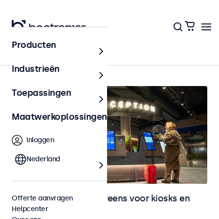
Producten
Kiosks & Self-Service
Industrieën
Toepassingen
Maatwerkoplossingen
Inloggen
Nederland
Monitoren en touchscreens voor kiosks en
Offerte aanvragen
Helpcenter
selfservice