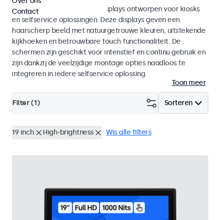
Over ons
Monitoren en touchscreen displays ontworpen voor kiosks
Contact
en selfservice oplossingen. Deze displays geven een
haarscherp beeld met natuurgetrouwe kleuren, uitstekende
kijkhoeken en betrouwbare touch functionaliteit. De
schermen zijn geschikt voor intenstief en continu gebruik en
zijn dankzij de veelzijdige montage opties naadloos te
integreren in iedere selfservice oplossing.
Toon meer
Filter (
1
)
Sorteren
19 inch
High-brightness
Wis alle filters