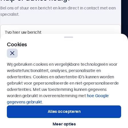
Over Beetronics
Bel ons of stuur een bericht en kom direct in contact met een
specialist.
Beetronics
Cookies
Bloemstraat 28, 1016LC Amsterdam, Nederland
Wij gebruiken cookies en vergelijkbare technologieën voor
4.8/5 door 5000+ bedrijven
websitefunctionaliteit, analyses, personalisatie en
Nederlands
advertenties. Cookies en advertentie-ID’s kunnen worden
gebruikt voor gepersonaliseerde en niet-gepersonaliseerde
Verzenden
advertenties. Met uw toestemming kunnen gegevens
worden gebruikt in overeenstemming met
hoe Google
Of bel ons op
020 - 700 83 66
gegevens gebruikt
.
Alles accepteren
Hulp of advies nodig?
Direct contact met een specialist.
Meer opties
© 2026 Beetronics