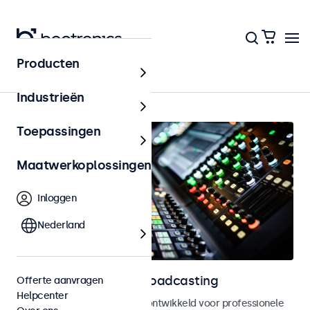
Producten
AV & Broadcasting
Industrieën
Toepassingen
Maatwerkoplossingen
Inloggen
Nederland
Displays voor AV en broadcasting
Offerte aanvragen
Helpcenter
Monitoren en touchscreens, ontwikkeld voor professionele