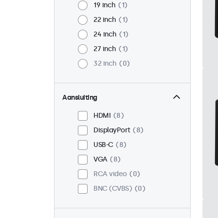
19 inch
1
22 inch
1
24 inch
1
27 inch
1
32 inch
0
Aansluiting
HDMI
8
DisplayPort
8
USB-C
8
VGA
8
RCA video
0
BNC (CVBS)
0