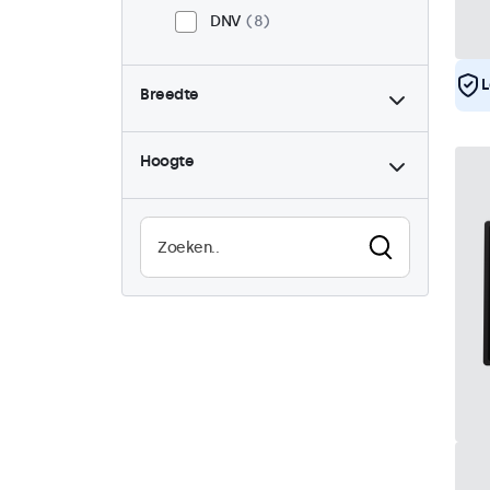
DNV
8
L
Breedte
Hoogte