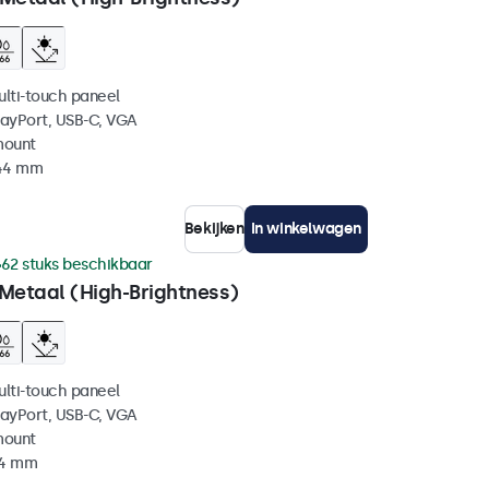
ulti-touch paneel
layPort, USB-C, VGA
mount
 44 mm
Bekijken
In winkelwagen
62 stuks beschikbaar
 Metaal (High-Brightness)
ulti-touch paneel
layPort, USB-C, VGA
mount
44 mm