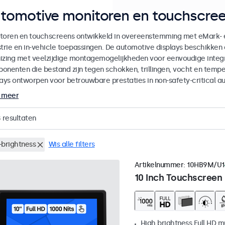
tomotive monitoren en touchscree
toren en touchscreens ontwikkeld in overeenstemming met eMark- 
strie en in-vehicle toepassingen. De automotive displays beschikk
izing met veelzijdige montagemogelijkheden voor eenvoudige integra
onenten die bestand zijn tegen schokken, trillingen, vocht en temp
lays ontworpen voor betrouwbare prestaties in non-safety-critical a
 meer
8
resultaten
-brightness
Wis alle filters
Artikelnummer:
10HB9M/U1
10 Inch Touchscreen
High brightness Full HD m