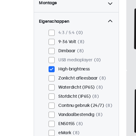
Montage
Desktop
0
Wand
0
Eigenschappen
Panel mount
8
4:3 / 5:4
0
Inbouw
8
9-36 Volt
8
Rackmontage (19 inch)
0
Dimbaar
8
VESA 75 x 75
3
USB mediaplayer
0
VESA 100 x 100
5
High-brightness
Zonlicht afleesbaar
8
Waterdicht (IP65)
8
Stofdicht (IP65)
8
Continu gebruik (24/7)
8
Vandaalbestendig
8
EN50155
8
eMark
8