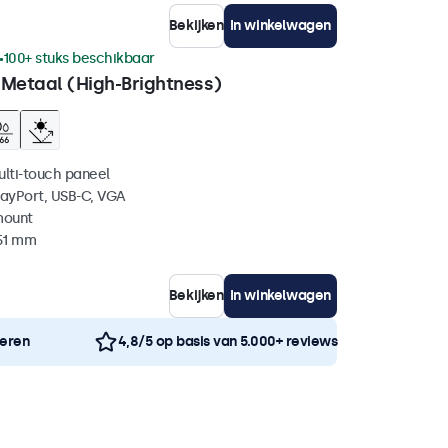
Bekijken
In winkelwagen
100+ stuks beschikbaar
 Metaal (High-Brightness)
ulti-touch paneel
layPort, USB-C, VGA
mount
 51 mm
Bekijken
In winkelwagen
neren
4,8/5 op basis van 5.000+ reviews