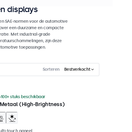
n displays
en SAE-normen voor de automotive
en over een duurzame en compacte
tie. Met industrial-grade
eratuurschommelingen, zijn deze
utomotive toepassingen.
Sorteren
Bestverkocht
100+ stuks beschikbaar
 Metaal (High-Brightness)
ulti-touch paneel