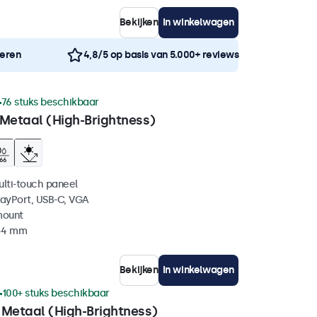
Bekijken
In winkelwagen
neren
4,8/5 op basis van 5.000+ reviews
76 stuks beschikbaar
 Metaal (High-Brightness)
ulti-touch paneel
layPort, USB-C, VGA
mount
 44 mm
Bekijken
In winkelwagen
100+ stuks beschikbaar
 Metaal (High-Brightness)