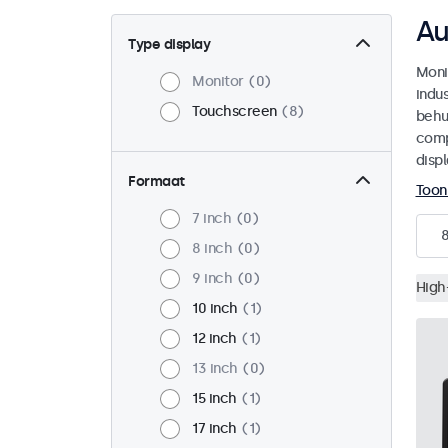
Au
Type display
Moni
Monitor
0
indu
Touchscreen
8
behu
comp
disp
Formaat
Toon
7 inch
0
8 inch
0
9 inch
0
High
10 inch
1
12 inch
1
13 inch
0
15 inch
1
17 inch
1