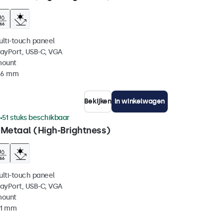
ulti-touch paneel
layPort, USB-C, VGA
mount
 46 mm
Bekijken
In winkelwagen
1
51 stuks beschikbaar
 Metaal (High-Brightness)
ulti-touch paneel
layPort, USB-C, VGA
mount
51 mm